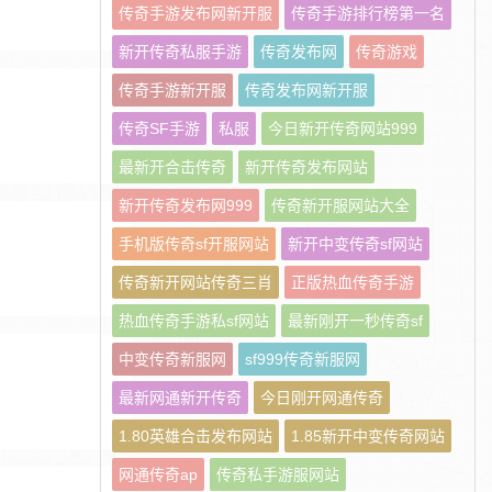
传奇手游发布网新开服
传奇手游排行榜第一名
新开传奇私服手游
传奇发布网
传奇游戏
传奇手游新开服
传奇发布网新开服
传奇SF手游
私服
今日新开传奇网站999
最新开合击传奇
新开传奇发布网站
新开传奇发布网999
传奇新开服网站大全
手机版传奇sf开服网站
新开中变传奇sf网站
传奇新开网站传奇三肖
正版热血传奇手游
热血传奇手游私sf网站
最新刚开一秒传奇sf
中变传奇新服网
sf999传奇新服网
最新网通新开传奇
今日刚开网通传奇
1.80英雄合击发布网站
1.85新开中变传奇网站
网通传奇ap
传奇私手游服网站