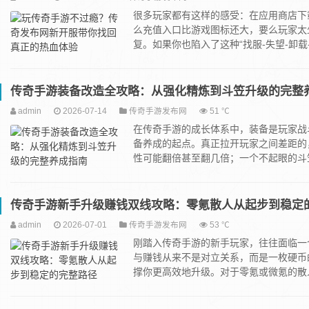
很多玩家都有这样的感受：在应用商店下
么充值入口比游戏图标还大，要么玩家太
复。如果你也陷入了这种“找服-失望-卸载-再
传奇手游装备改造全攻略：从强化精炼到斗笠升级的完整
admin
2026-07-14
传奇手游发布网
51 ℃
在‌传奇手游‌的成长体系中，装备是玩
备养成的起点。真正拉开玩家之间差距的
性可能翻倍甚至翻几倍；一个不起眼的斗笠.
传奇手游新手升级赚钱双线攻略：零氪散人从起步到稳定
admin
2026-07-01
传奇手游发布网
53 ℃
刚踏入传奇手游的新手玩家，往往面临一
与赚钱从来不是对立关系，而是一枚硬币
撑你更高效地升级。对于零氪或微氪的散人玩