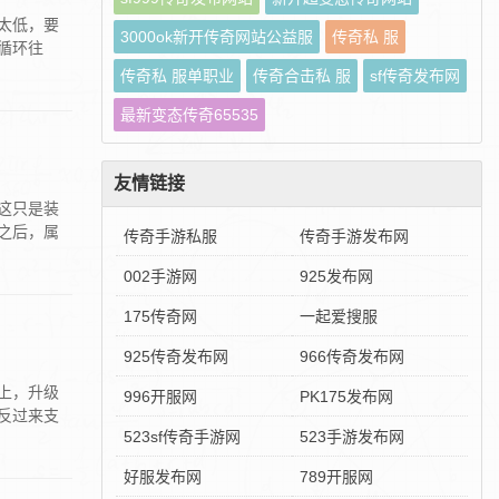
太低，要
3000ok新开传奇网站公益服
传奇私 服
循环往
传奇私 服单职业
传奇合击私 服
sf传奇发布网
最新变态传奇65535
友情链接
这只是装
之后，属
传奇手游私服
传奇手游发布网
002手游网
925发布网
175传奇网
一起爱搜服
925传奇发布网
966传奇发布网
上，升级
996开服网
PK175发布网
反过来支
523sf传奇手游网
523手游发布网
好服发布网
789开服网