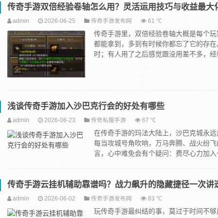
传奇手游双倍经验卷轴怎么用？灵活运用技巧与收益最大
admin
2026-06-25
传奇手游发布网
61 ℃
传奇手游里，双倍经验卷轴大概是每个玩
都能拿到，多到有时候你都忘了它的存在
时；有人用了之后感觉跟没用差不多，经验条
浅谈传奇手游加入沙巴克行会的好处有哪些
admin
2026-06-23
传奇私服手游
67 ℃
在传奇手游的玛法大陆上，沙巴克城永远
每当攻城号角吹响，万马奔腾、战火纷飞
言，心中难免会有个疑问：费尽心力加入一个
传奇手游云挂机辅助靠谱吗？战力飙升的隐藏捷径一次讲
admin
2026-06-02
传奇手游发布网
83 ℃
玩传奇手游最纠结的事，莫过于时间不够