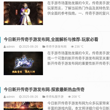
在手游市场蓬勃发展的今天，传奇类手游
玩家而言，了解当前热门作品及其特色至
供全面的参考指南。一、传奇手游的复兴..
今日新开传奇手游发布网,全面解析与推荐-玩家必看
admin
2025-06-26
传奇手游发布网
236 ℃
在手游市场蓬勃发展的今天，传奇类手游
找一个可靠的新开传奇手游发布网至关重
新开传奇手游发布网的重要性新开传奇手游.
今日新开传奇手游发布网-探索最新热血传奇
admin
2025-06-26
传奇私服手游
208 ℃
今日新开传奇手游发布网为众多玩家带来
丰富的游戏内容。本文将详细介绍今日新