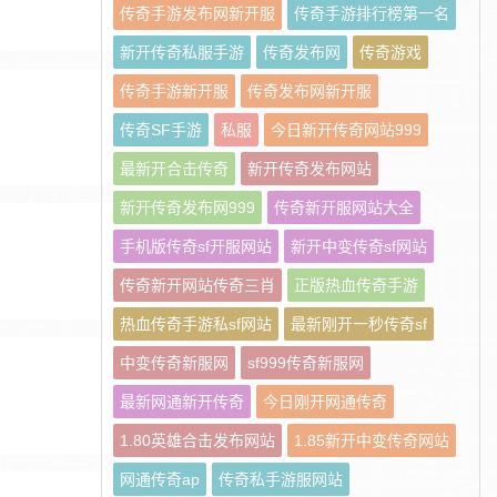
传奇手游发布网新开服
传奇手游排行榜第一名
新开传奇私服手游
传奇发布网
传奇游戏
传奇手游新开服
传奇发布网新开服
传奇SF手游
私服
今日新开传奇网站999
最新开合击传奇
新开传奇发布网站
新开传奇发布网999
传奇新开服网站大全
手机版传奇sf开服网站
新开中变传奇sf网站
传奇新开网站传奇三肖
正版热血传奇手游
热血传奇手游私sf网站
最新刚开一秒传奇sf
中变传奇新服网
sf999传奇新服网
最新网通新开传奇
今日刚开网通传奇
1.80英雄合击发布网站
1.85新开中变传奇网站
网通传奇ap
传奇私手游服网站