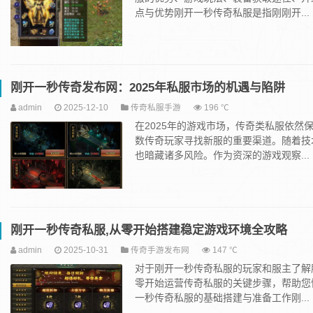
点与优势刚开一秒传奇私服是指刚刚开...
刚开一秒传奇发布网：2025年私服市场的机遇与陷阱
admin
2025-12-10
传奇私服手游
196 ℃
在2025年的游戏市场，传奇类私服依然
数传奇玩家寻找新服的重要渠道。随着技
也暗藏诸多风险。作为资深的游戏观察...
刚开一秒传奇私服,从零开始搭建稳定游戏环境全攻略
admin
2025-10-31
传奇手游发布网
147 ℃
对于刚开一秒传奇私服的玩家和服主了解
零开始运营传奇私服的关键步骤，帮助您
一秒传奇私服的基础搭建与准备工作刚...