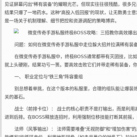
见证屏幕闪出“稀有装备”的耀眼光芒。但现实往往很残酷，很多兄
结果只爆了一地药水。这种“高投入低回报”的现状，让无数勇士意
是一场关于机制理解、细节把控和资源调配的策略博弈。
问题：如何在微变传奇手游私服中走位躲大招并拉满稀有装备
在‌微变传奇手游私服‌中，终极BOSS通常都带有灭团技，比
就上头硬刚，结果功亏一篑。要高效击败它们并带走稀有装备，
一、 职业定位与“铁三角”阵容重组‌
别总想着单挑，在这个版本的私服里，合理的组队能让爆装效
关的基石。
战士（前排卡位）：‌ 战士的核心职责不是打输出，而是利用
进到后排。在BOSS释放连招时，利用强制位移技能打断其前摇
法师（风筝输出）：‌ 法师需要堆叠“无视防御”和“增加伤害”