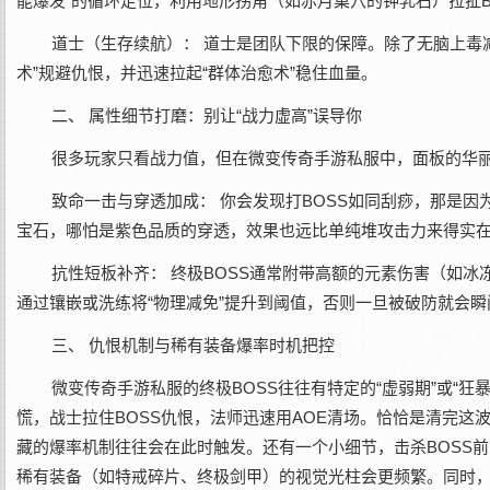
能爆发”的循环走位，利用地形拐角（如赤月巢穴的钟乳石）拉扯B
道士（生存续航）：‌ 道士是团队下限的保障。除了无脑上毒
术”规避仇恨，并迅速拉起“群体治愈术”稳住血量。
二、 属性细节打磨：别让“战力虚高”误导你‌
很多玩家只看战力值，但在‌微变传奇手游私服‌中，面板的华
致命一击与穿透加成：‌ 你会发现打BOSS如同刮痧，那是因
宝石，哪怕是紫色品质的穿透，效果也远比单纯堆攻击力来得实
抗性短板补齐：‌ 终极BOSS通常附带高额的元素伤害（如冰
通过镶嵌或洗练将“物理减免”提升到阈值，否则一旦被破防就会瞬
三、 仇恨机制与稀有装备爆率时机把控‌
微变传奇手游私服‌的终极BOSS往往有特定的“虚弱期”或“
慌，战士拉住BOSS仇恨，法师迅速用AOE清场。恰恰是清完这
藏的爆率机制往往会在此时触发。还有一个小细节，击杀BOSS前
稀有装备（如特戒碎片、终极剑甲）的视觉光柱会更频繁。同时，