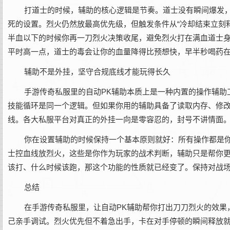
打道士的时候，辅助的核心逻辑是节奏。道士没有瞬间爆发
死的设置。烈火仍然放最高优先级，但触发条件从“冷却结束立刻释
半血以下的时候你再一刀烈火决策收尾，避免烈火打在满血道士
平时高一点，道士的毒会让你的血量降得比预想快，早半秒喝药
辅助不是外挂，坚守合规底线才能玩得长久
手游传奇私服里的自动PK辅助本质上是一种内置的操作辅助
技能循环是同一个逻辑。但如果你用的辅助具备了读取内存、修
线。各大私服平台对真正的外挂一向是零容忍的，封号不讲情面
你在设置辅助的时候保持一个基本原则就好：所有操作都是
士控血线放烈火，这些是你作为玩家的战术判断，辅助只是帮你
该打、什么时候该跑，那这个功能的性质就已经变了。保持对战
总结
在手游传奇私服里，让自动PK辅助帮你打出刀刀烈火的效果
己亲手调试。烈火优先但不着急出手，卡在对手停顿的瞬间释放