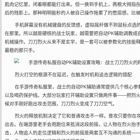
肌肉记忆里，闭着眼都能打出来。但一换到手机上，两根大拇指
后的残影上。那种明明能秒的人被自己操作拖累了的憋屈感，比
手机屏幕没有机械键盘的反馈感，虚拟摇杆做不到鼠标点选
在那里。所以越是硬核的战士玩家，越需要把自动PK辅助调教成
机械操作。刀刀烈火从来不是玄学，是一套可以被参数化的技能
最稳的那只手。
烈火打空的根源不在延迟，在触发时机和追击逻辑的错配
在手游传奇私服里，战士的自动PK辅助通常提供几个核心参
以及喝药保护线。大部分玩家打开辅助设置只做两件事——把烈火
候对手刚好跑出攻击范围，刀刀烈火变成了刀刀空气。
烈火的释放机制决定了它和普通攻击不一样。普攻只要你在
出去。在端游里老手会用跑位来抵消这段前摇，让人物在烈火抬
击，人物追人的走位逻辑和烈火的前摇是两套互不沟通的系统—