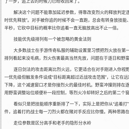
了一步，追上去的时候刀已经收回来了。
解决这个问题不能靠加延迟参数，得靠改变烈火的释放判定逻
时优先释放”。对手被你追的时候不会一直跑，总会有转身放技能
半秒，它砍中目标的概率比你追着一直无脑放高出不止一倍。
技能优先级排列有一个被忽略的黄金法则
大多数战士在手游传奇私服的辅助设置里习惯把烈火放在第
排列看起来没毛病，烈火伤害最高当然先放，问题在于逐日和野
逐日剑法的攻击距离比烈火远，它更适合在对手刚进入你视
一优先级但触发条件设成“目标距离超过近战攻击范围”，让它在
下降，这个减速窗口才是你接烈火的最佳时机。野蛮冲撞则排在逐
用野蛮调整站位顺便补一段控制，等烈火冷却转好之后的第二个
看似只是把技能顺序重新排了一下，实际上是把你从“追着打
件，追着打的战士每一刀烈火都在赌对手反应比你慢。两种思路在
走位参数是区分高手和老手的隐形分水岭