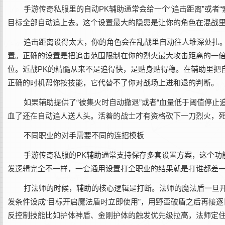
手游传奇私服里的自动PK辅助通常会给一个“追击距离”或者
目标全部自动追上去。这个设置最大的隐患是让你的角色在混战
追击距离设得太大，你的角色会在乱战里自动往人堆深处扎
置。正确的设置是把追击范围限制在你的烈火最大攻击距离的一
位。近战PK的精髓从来不是追得快，是贴身贴得稳。在辅助里把
正确的时机帮你按技能，它代替不了你对战场上进和退的判断。
如果辅助提供了“被集火时自动撤退”或者“血量低于阈值停
血了还在自动追人送人头。活着的战士才有资格砍下一刀烈火，
不同职业的对手需要不同的连招模板
手游传奇私服的PK辅助通常支持保存多套设置方案，这个功
发逻辑完全不一样，一套通用设置打全职业的结果就是打谁都差
打法师的时候，辅助的核心逻辑是打断。法师的魔法盾一旦
发条件设成“目标开启魔法盾时立即使用”，用野蛮破盾之后再接
反控制技能比如护体神盾、金刚护体的触发优先级拉高，法师定