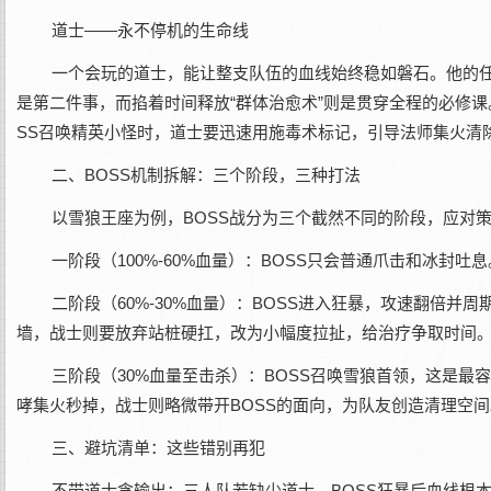
道士——永不停机的生命线
一个会玩的道士，能让整支队伍的血线始终稳如磐石。他的任
是第二件事，而掐着时间释放“群体治愈术”则是贯穿全程的必修
SS召唤精英小怪时，道士要迅速用施毒术标记，引导法师集火清
二、BOSS机制拆解：三个阶段，三种打法
以雪狼王座为例，BOSS战分为三个截然不同的阶段，应对
一阶段（100%-60%血量）：BOSS只会普通爪击和冰
二阶段（60%-30%血量）：BOSS进入狂暴，攻速翻倍并
墙，战士则要放弃站桩硬扛，改为小幅度拉扯，给治疗争取时间
三阶段（30%血量至击杀）：BOSS召唤雪狼首领，这是
哮集火秒掉，战士则略微带开BOSS的面向，为队友创造清理空间
三、避坑清单：这些错别再犯
不带道士贪输出：三人队若缺少道士，BOSS狂暴后血线根