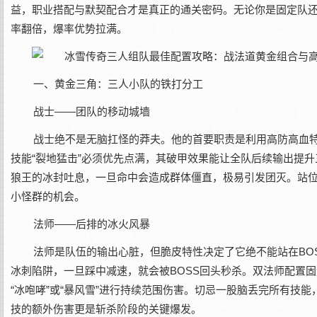
益，职业搭配与默契配合才是真正的通关密码。无论你是固定队还是
率翻倍，爆率优势拉满。
一、黄金三角：三人小队的铁打分工
战士——团队的移动城墙
战士绝不是无脑扛怪的莽夫。他的首要职责是利用高防高血特
技能“裂地猛击”必须优先点满，其破甲效果能让全队后续输出提升
狼王的冰封吐息，一旦命中会造成群体僵直，极易引发团灭。站位
小怪群的机会。
法师——后排的冰火风暴
法师是队伍的输出心脏，但脆皮特性决定了它绝不能站在BO
冰刺陷阱，一旦踩中减速，就会被BOSS回头秒杀。双法师配置固
“冰咆哮”或“暴风雪”进行持续范围伤害。切忌一股脑丢完所有技
技的额外伤害更是斩杀阶段的关键爆发。