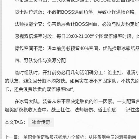
战士站位过怂：不敢把BOSS逼到角落，导致小怪满场召唤
法师技能全交：伤害断层会让BOSS回血，必须与队友约定
忽视双倍爆率时段：每日19:00-21:00是全图双倍爆率
背包空间不足：进本前务必预留40%空间，优先捡取冰霜结
四、野队协作与资源分配
临时组队时，开打前务必用几句话明确分工：谁主扛、谁清
的队友，避免因分赃不均散伙。如果实在凑不齐固定队，不妨先刷
卡，还会浪费珍贵的双倍爆率buff。
在冰雪大陆，装备从来不是决定胜负的唯一因素。一支配置
爆奖励稳稳收入囊中。战士扛住、法师爆伤、道士兜底——记住
本文TAG：
冰雪传奇
上一篇：
单职业传奇私服花钱地方全解析：从装备到会员的消费指南